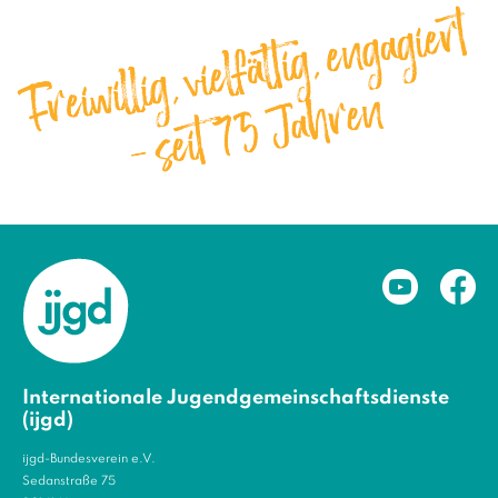
Internationale Jugendgemeinschaftsdienste
(ijgd)
ijgd-Bundesverein e.V.
Sedanstraße 75