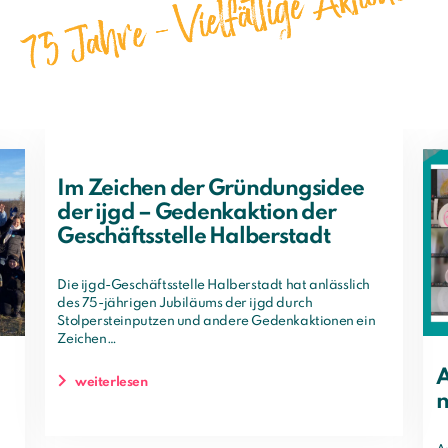
Im Zeichen der Gründungsidee
der ijgd – Gedenkaktion der
Geschäftsstelle Halberstadt
Die ijgd-Geschäftsstelle Halberstadt hat anlässlich
des 75-jährigen Jubiläums der ijgd durch
Stolpersteinputzen und andere Gedenkaktionen ein
Zeichen…
A
weiterlesen
n